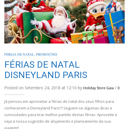
FÉRIAS DE NATAL
,
PROMOÇÕES
FÉRIAS DE NATAL
DISNEYLAND PARIS
Posted on Setembro 24, 2018 at 12:10 by
/
Holiday Store Gaia
0
Já pensou em aproveitar a férias de natal dos seus filhos para
conhecerem a Disneyland Paris?! Seguem-se algumas dicas e
curiosidades para tirar melhor partido destas férias. Aproveite e
veja a nossa sugestão de alojamento e planeamento da sua
viagem!!