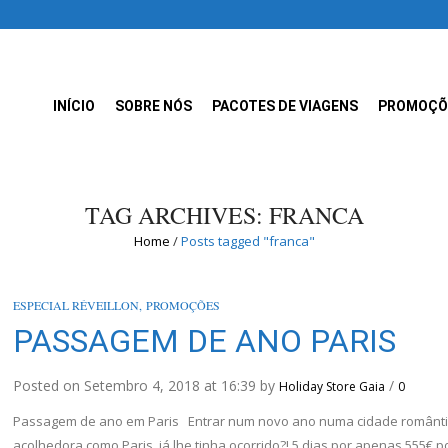
INÍCIO
SOBRE NÓS
PACOTES DE VIAGENS
PROMOÇÕ
TAG ARCHIVES: FRANCA
Home
/
Posts tagged "franca"
ESPECIAL RÉVEILLON
,
PROMOÇÕES
PASSAGEM DE ANO PARIS
Posted on Setembro 4, 2018 at 16:39 by
/
Holiday Store Gaia
0
Passagem de ano em Paris Entrar num novo ano numa cidade românti
acolhedora como Paris, já lhe tinha ocorrido?! 5 dias por apenas 555€ p