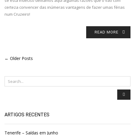
se está indeciso deixamos aqui algumas razões que o vão com
certeza convencer das inúmeras vantagens de fazer umas férias
num Cruzeiro!
READ MORE
← Older Posts
ARTIGOS RECENTES
Tenerife – Saídas em Junho