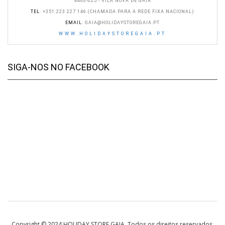
4400-025 - VILA NOVA DE GAIA
TEL
: +351 223 227 146 (CHAMADA PARA A REDE FIXA NACIONAL)
EMAIL
:
GAIA@HOLIDAYSTOREGAIA.PT
WWW.HOLIDAYSTOREGAIA.PT
SIGA-NOS NO FACEBOOK
Copyright © 2024 HOLIDAY STORE GAIA. Todos os direitos reservados.