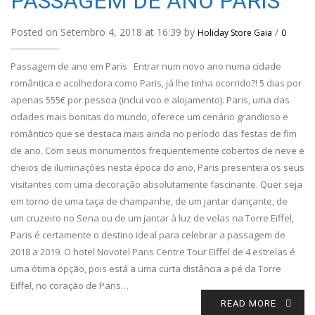
PASSAGEM DE ANO PARIS
Posted on Setembro 4, 2018 at 16:39 by
/
Holiday Store Gaia
0
Passagem de ano em Paris Entrar num novo ano numa cidade
romântica e acolhedora como Paris, já lhe tinha ocorrido?! 5 dias por
apenas 555€ por pessoa (inclui voo e alojamento). Paris, uma das
cidades mais bonitas do mundo, oferece um cenário grandioso e
romântico que se destaca mais ainda no período das festas de fim
de ano. Com seus monumentos frequentemente cobertos de neve e
cheios de iluminações nesta época do ano, Paris presenteia os seus
visitantes com uma decoração absolutamente fascinante. Quer seja
em torno de uma taça de champanhe, de um jantar dançante, de
um cruzeiro no Sena ou de um jantar à luz de velas na Torre Eiffel,
Paris é certamente o destino ideal para celebrar a passagem de
2018 a 2019. O hotel Novotel Paris Centre Tour Eiffel de 4 estrelas é
uma ótima opção, pois está a uma curta distância a pé da Torre
Eiffel, no coração de Paris…
READ MORE