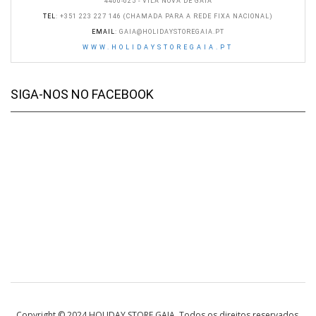
4400-025 - VILA NOVA DE GAIA
TEL
: +351 223 227 146 (CHAMADA PARA A REDE FIXA NACIONAL)
EMAIL
:
GAIA@HOLIDAYSTOREGAIA.PT
WWW.HOLIDAYSTOREGAIA.PT
SIGA-NOS NO FACEBOOK
Copyright © 2024 HOLIDAY STORE GAIA. Todos os direitos reservados.