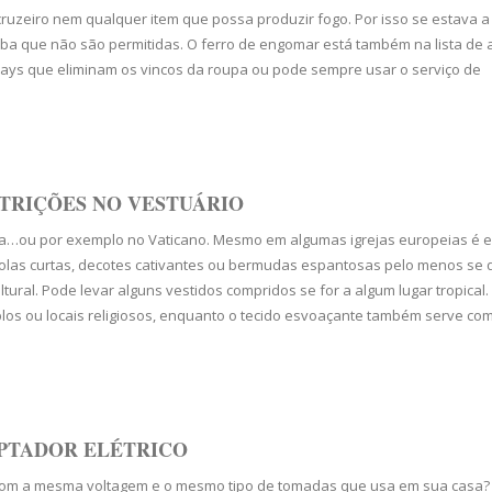
cruzeiro nem qualquer item que possa produzir fogo. Por isso se estava 
iba que não são permitidas. O ferro de engomar está também na lista de a
rays que eliminam os vincos da roupa ou pode sempre usar o serviço de
STRIÇÕES NO VESTUÁRIO
na…ou por exemplo no Vaticano. Mesmo em algumas igrejas europeias é e
las curtas, decotes cativantes ou bermudas espantosas pelo menos se 
ural. Pode levar alguns vestidos compridos se for a algum lugar tropical.
los ou locais religiosos, enquanto o tecido esvoaçante também serve co
PTADOR ELÉTRICO
as com a mesma voltagem e o mesmo tipo de tomadas que usa em sua casa?