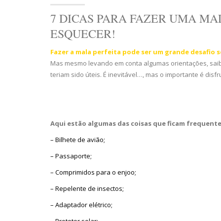
7 DICAS PARA FAZER UMA MA
ESQUECER!
Fazer a mala perfeita pode ser um grande desafio se
Mas mesmo levando em conta algumas orientações, saiba 
teriam sido úteis. É inevitável…, mas o importante é disf
Aqui estão algumas das coisas que ficam frequent
– Bilhete de avião;
– Passaporte;
– Comprimidos para o enjoo;
– Repelente de insectos;
– Adaptador elétrico;
– Protetor solar;