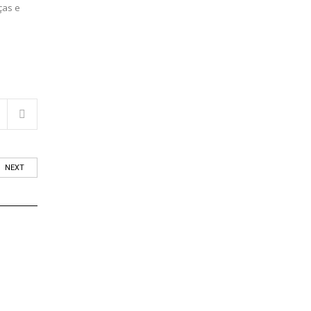
ças e
NEXT