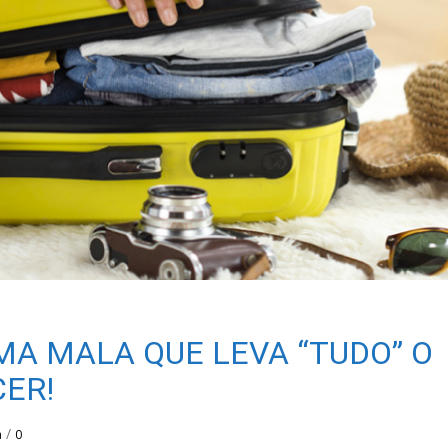
UMA MALA QUE LEVA “TUDO” O
ER!
/
a
0