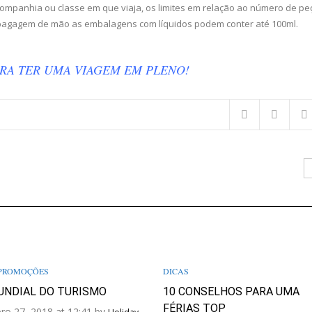
companhia ou classe em que viaja, os limites em relação ao número de pe
 bagagem de mão as embalagens com líquidos podem conter até 100ml.
ARA TER UMA VIAGEM EM PLENO!
PROMOÇÕES
DICAS
UNDIAL DO TURISMO
10 CONSELHOS PARA UMA
FÉRIAS TOP
ro 27, 2018 at 12:41 by