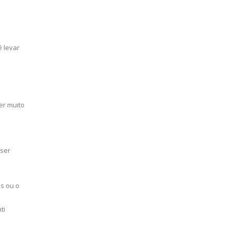
é levar
er muito
 ser
os ou o
ti