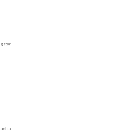
gistar
panhia