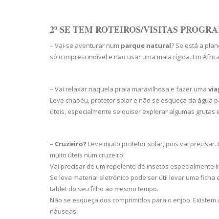
2º SE TEM ROTEIROS/VISITAS PROG
– Vai-se aventurar num
parque natural
? Se está a pla
só o imprescindível e não usar uma mala rígida. Em Áfri
– Vai relaxar naquela praia maravilhosa e fazer uma
via
Leve chapéu, protetor solar e não se esqueça da água 
úteis, especialmente se quiser explorar algumas grutas 
–
Cruzeiro?
Leve muito protetor solar, pois vai precis
muito úteis num cruzeiro.
Vai precisar de um repelente de insetos especialmente im
Se leva material eletrónico pode ser útil levar uma ficha
tablet do seu filho ao mesmo tempo.
Não se esqueça dos comprimidos para o enjoo. Existem a
náuseas.