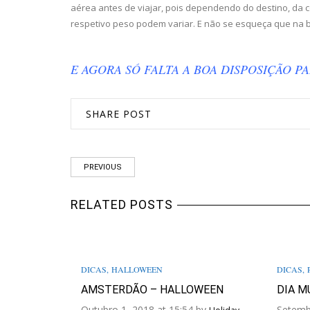
aérea antes de viajar, pois dependendo do destino, da 
respetivo peso podem variar. E não se esqueça que na
E AGORA SÓ FALTA A BOA DISPOSIÇÃO P
SHARE POST
PREVIOUS
RELATED POSTS
DICAS
,
HALLOWEEN
DICAS
,
AMSTERDÃO – HALLOWEEN
DIA M
Outubro 1, 2018 at 15:54 by
Setemb