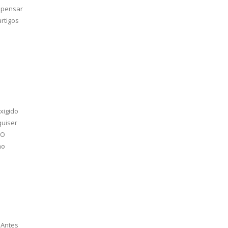
a pensar
rtigos
xigido
quiser
 O
mo
 Antes