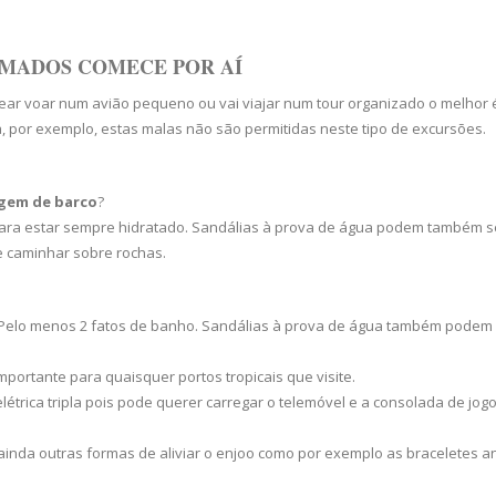
RAMADOS COMECE POR AÍ
near voar num avião pequeno ou vai viajar num tour organizado o melhor 
ca, por exemplo, estas malas não são permitidas neste tipo de excursões.
gem de barco
?
para estar sempre hidratado. Sandálias à prova de água podem também s
e caminhar sobre rochas.
ar. Pelo menos 2 fatos de banho. Sandálias à prova de água também podem
portante para quaisquer portos tropicais que visite.
 elétrica tripla pois pode querer carregar o telemóvel e a consolada de jog
inda outras formas de aliviar o enjoo como por exemplo as braceletes an