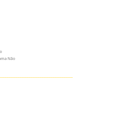
so
rama Não
________________________________________