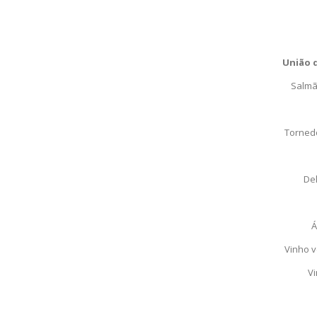
União d
Salmã
Tornedó
Del
Á
Vinho v
V