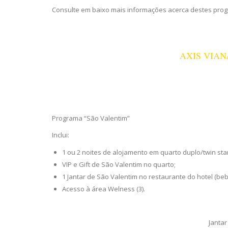
Consulte em baixo mais informações acerca destes pro
AXIS VIAN
VI
Programa “São Valentim”
Inclui:
1 ou 2 noites de alojamento em quarto duplo/twin s
VIP e Gift de São Valentim no quarto;
1 Jantar de São Valentim no restaurante do hotel (bebi
Acesso à área Welness (3).
Jantar