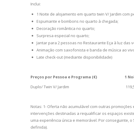
Inclui:
1 Noite de alojamento em quarto twin V/ Jardim com 
Espumante e bombons no quarto à chegada;
Decoração romântica no quarto;
Surpresa especial no quarto;
Jantar para 2 pessoas no Restaurante Eça à luz das
Animação com saxofonista e banda de música ao vivo 
Late check-out (mediante disponibilidade)
Preços por Pessoa e Programa (€)
1 No
Duplo/ Twin V/ Jardim 119,5
Notas: 1- Oferta não acumulável com outras promoções em
intervenções destinadas a requalificar os espaços exist
uma experiência única e memorável. Por conseguinte, o S
definida).