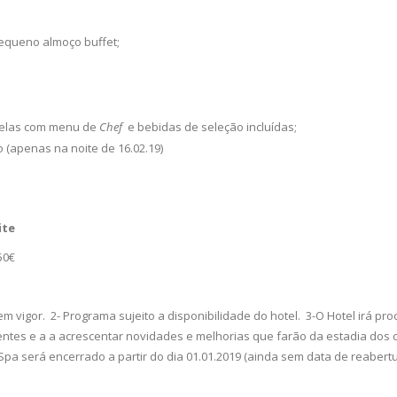
pequeno almoço buffet;
 velas com menu de
Chef
e bebidas de seleção incluídas;
(apenas na noite de 16.02.19)
ite
0€
 vigor. 2- Programa sujeito a disponibilidade do hotel. 3-O Hotel irá pro
entes e a a acrescentar novidades e melhorias que farão da estadia dos c
pa será encerrado a partir do dia 01.01.2019 (ainda sem data de reabert