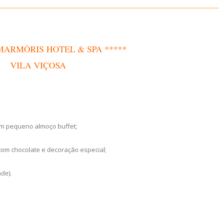
___________________________________________________________________________
MARMÒRIS HOTEL & SPA *****
VILA VIÇOSA
om pequeno almoço buffet;
om chocolate e decoração especial;
ade).