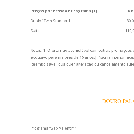
Preços por Pessoa e Programa (€)
1 
Duplo/ Twin Standard 80,00
Suite 110,00€ 
Notas: 1- Oferta não acumulável com outras promoções e
exclusivo para maiores de 16 anos.| Piscina interior:
Reembolsável: qualquer alteração ou cancelamento sujeit
_________________________________________________________
DOURO PALA
Programa “São Valentim”