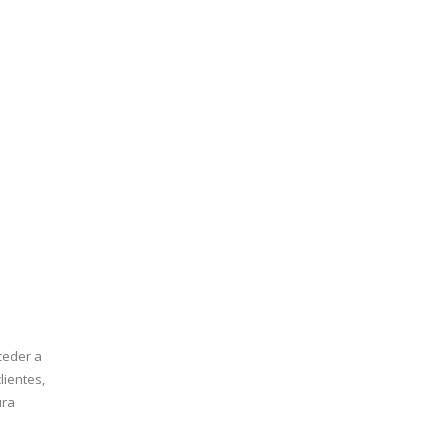
ceder a
lientes,
ura