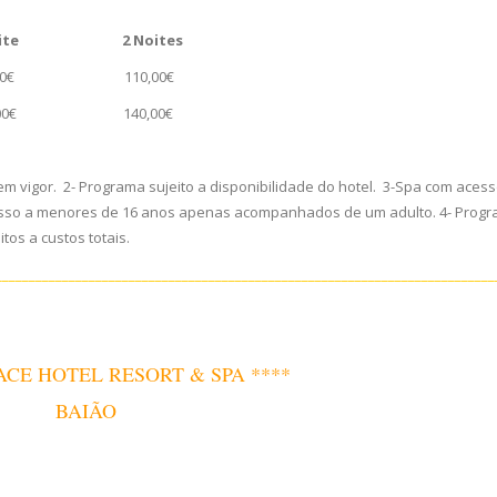
Noite 2 Noites
€
110,00€
140,00€
m vigor. 2- Programa sujeito a disponibilidade do hotel. 3-Spa com aces
 acesso a menores de 16 anos apenas acompanhados de um adulto. 4- Prog
os a custos totais.
___________________________________________________________________________
CE HOTEL RESORT & SPA ****
BAIÃO