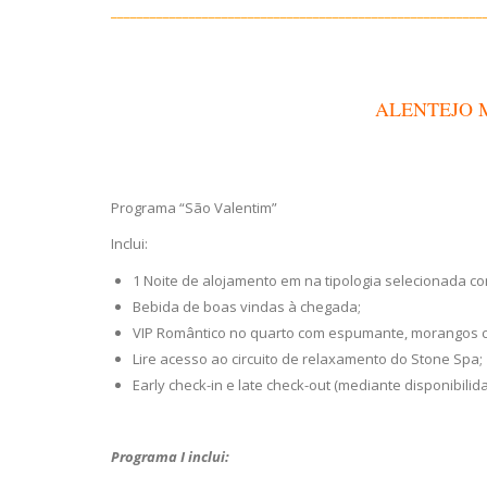
_________________________________________________________
ALENTEJO 
Programa “São Valentim”
Inclui:
1 Noite de alojamento em na tipologia selecionada c
Bebida de boas vindas à chegada;
VIP Romântico no quarto com espumante, morangos c
Lire acesso ao circuito de relaxamento do Stone Spa;
Early check-in e late check-out (mediante disponibilid
Programa I inclui: