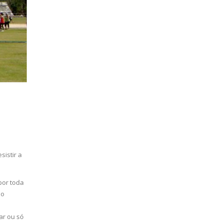
sistir a
por toda
do
ar ou só