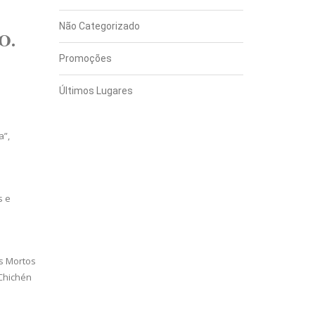
Não Categorizado
O.
Promoções
Últimos Lugares
a”,
s e
os Mortos
 Chichén