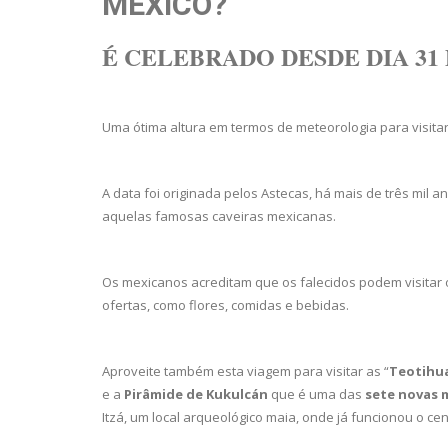
MÉXICO?
É CELEBRADO DESDE DIA 31
Uma ótima altura em termos de meteorologia para visit
A data foi originada pelos Astecas, há mais de três mil 
aquelas famosas caveiras mexicanas.
Os mexicanos acreditam que os falecidos podem visitar o
ofertas, como flores, comidas e bebidas.
Aproveite também esta viagem para visitar as “
Teotihua
e a
Pirâmide de Kukulcán
que é uma das
sete novas 
Itzá, um local arqueológico maia, onde já funcionou o cent