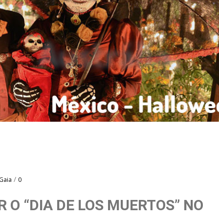
N
/
 Gaia
0
 O “DIA DE LOS MUERTOS” NO