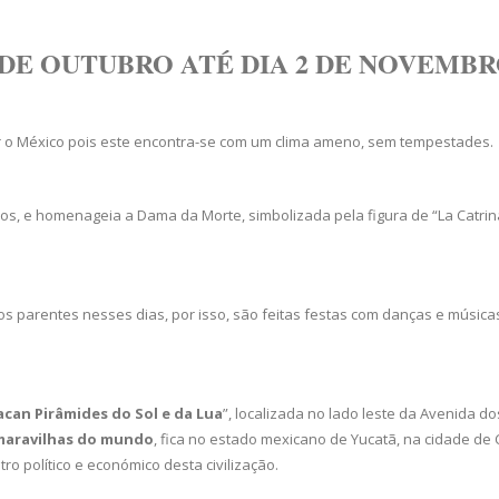
 DE OUTUBRO ATÉ DIA 2 DE NOVEMBR
ar o México pois este encontra-se com um clima ameno, sem tempestades.
anos, e homenageia a Dama da Morte, simbolizada pela figura de “La Catrin
s parentes nesses dias, por isso, são feitas festas com danças e música
can Pirâmides do Sol e da Lua
”, localizada no lado leste da Avenida d
maravilhas do mundo
, fica no estado mexicano de Yucatã, na cidade de
ro político e económico desta civilização.