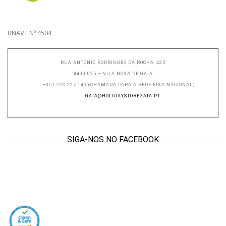
RNAVT Nº 4504
RUA ANTONIO RODRIGUES DA ROCHA, 435
4400-025 – VILA NOVA DE GAIA
TEL
: +351 223 227 146 (CHAMADA PARA A REDE FIXA NACIONAL)
EMAIL
:
GAIA@HOLIDAYSTOREGAIA.PT
WWW.HOLIDAYSTOREGAIA.PT
SIGA-NOS NO FACEBOOK