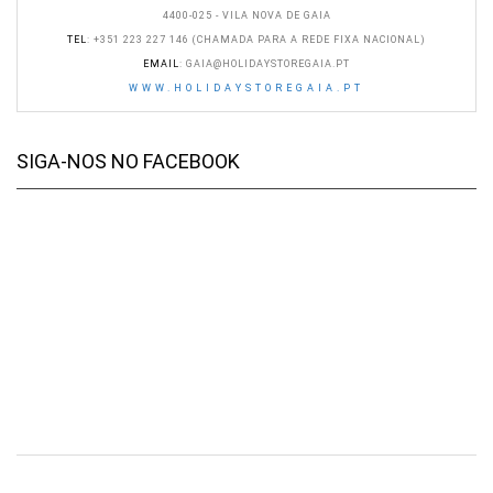
4400-025 - VILA NOVA DE GAIA
TEL
: +351 223 227 146 (CHAMADA PARA A REDE FIXA NACIONAL)
EMAIL
:
GAIA@HOLIDAYSTOREGAIA.PT
WWW.HOLIDAYSTOREGAIA.PT
SIGA-NOS NO FACEBOOK