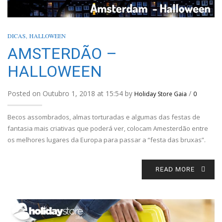
DICAS
,
HALLOWEEN
AMSTERDÃO –
HALLOWEEN
Posted on Outubro 1, 2018 at 15:54 by
/
Holiday Store Gaia
0
Becos assombrados, almas torturadas e algumas das festas de
fantasia mais criativas que poderá ver, colocam Amesterdão entre
os melhores lugares da Europa para passar a “festa das bruxas”.
READ MORE